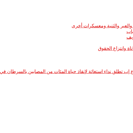
العبر والثنية ومعسكرات أخرى
ريف
اة وانتزاع الحقوق
إب تطلق نداء استغاثة لإنقاذ حياة المئات من المصابين بالسرطان في