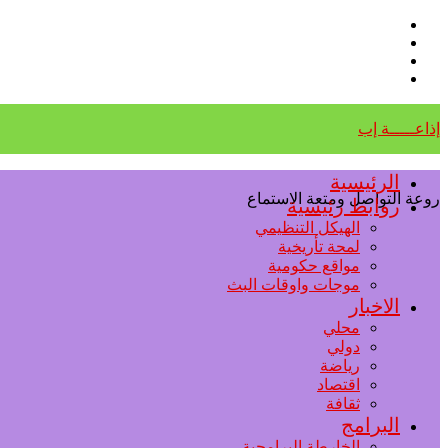
إذاعـــــة إب
الرئيسية
روعة التواصل ومتعة الاستماع
روابط رئيسية
الهيكل التنظيمي
لمحة تأريخية
مواقع حكومية
موجات واوقات البث
الاخبار
محلي
دولي
رياضة
اقتصاد
ثقافة
البرامج
الخارطة البرامجية