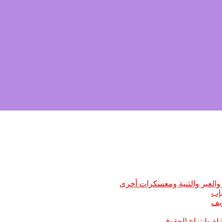
العبر والثنية ومعسكرات أخرى
ريف
اة وانتزاع الحقوق