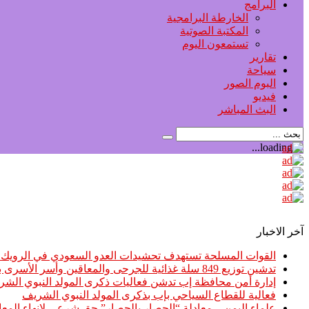
البرامج
الخارطة البرامجية
المكتبة الصوتية
تستمعون اليوم
تقارير
سياحة
البوم الصور
فيديو
البث المباشر
آخر الاخبار
القوات المسلحة تستهدف تحشيدات العدو السعودي في الرويك و
تدشين توزيع 849 سلة غذائية للجرحى والمعاقين وأسر الأسرى بإب
إدارة أمن محافظة إب تدشن فعاليات ذكرى المولد النبوي الش
فعالية للقطاع السياحي بإب بذكرى المولد النبوي الشريف
علماء اليمن .. معادلة “الحصار بالحصار” حق شرعي لإنهاء المعان