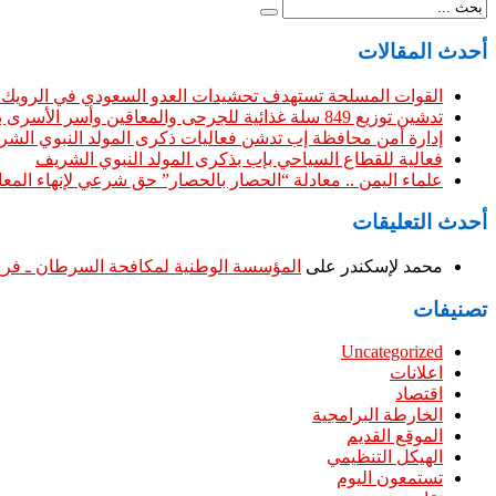
أحدث المقالات
القوات المسلحة تستهدف تحشيدات العدو السعودي في الرويك و
تدشين توزيع 849 سلة غذائية للجرحى والمعاقين وأسر الأسرى بإب
إدارة أمن محافظة إب تدشن فعاليات ذكرى المولد النبوي الش
فعالية للقطاع السياحي بإب بذكرى المولد النبوي الشريف
علماء اليمن .. معادلة “الحصار بالحصار” حق شرعي لإنهاء المعان
أحدث التعليقات
محمد لإسكندر
على
المؤسسة الوطنية لمكافحة السرطان ـ فرع 
تصنيفات
Uncategorized
اعلانات
اقتصاد
الخارطة البرامجية
الموقع القديم
الهيكل التنظيمي
تستمعون اليوم