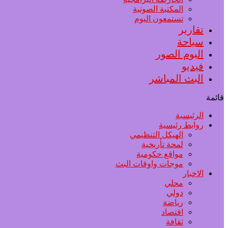
المكتبة الصوتية
تستمعون اليوم
تقارير
سياحة
البوم الصور
فيديو
البث المباشر
قائمة
الرئيسية
روابط رئيسية
الهيكل التنظيمي
لمحة تأريخية
مواقع حكومية
موجات واوقات البث
الاخبار
محلي
دولي
رياضة
اقتصاد
ثقافة