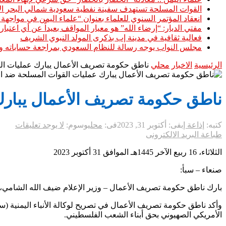
القوات المسلحة تستهدف سفينة نفطية سعودية شمالي البحر ال
انعقاد المؤتمر السنوي للعلماء بعنوان “علماء اليمن في مواجهة
مفتي الديار: “إرضاء الله” هو معيار المواقف بعيداً عن أي اعت
فعالية ثقافية في مدينة إب بذكرى المولد النبوي الشريف
مجلس النواب يوجه رسالة للنظام السعودي بمراجعة حساباته والج
الرئيسية
الاخبار
محلي
ناطق حكومة تصريف الأعمال يبارك عمليات الق
ناطق حكومة تصريف الأعمال يبارك
كتبه:
إذاعة إب
فى:
أكتوبر 31, 2023
فى:
محلي
وسوم:
لا يوجد تعليقات
طباعة
البريد الالكترونى
الثلاثاء، 16 ربيع الآخر 1445هـ الموافق 31 أكتوبر 2023
صنعاء – سبأ:
بارك ناطق حكومة تصريف الأعمال – وزير الإعلام ضيف الله الشامي، ال
وأكد ناطق حكومة تصريف الأعمال في تصريح لوكالة الأنباء اليمنية (سبأ
الأمريكي الصهيوني بحق أبناء الشعب الفلسطيني.