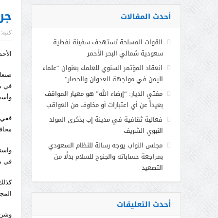
جرا
أحدث المقالات
كتبه:
القوات المسلحة تستهدف سفينة نفطية
سعودية شمالي البحر الأحمر
الأحد، 11 صفر 1445هـ الموافق 7
انعقاد المؤتمر السنوي للعلماء بعنوان “علماء
صنعاء
اليمن في مواجهة العدوان والحصار”
مفتي الديار: “إرضاء الله” هو معيار المواقف
وأسف
بعيداً عن أي اعتبارات أو مخاوف من العواقب
فعالية ثقافية في مدينة إب بذكرى المولد
النبوي الشريف
محاف
مجلس النواب يوجه رسالة للنظام السعودي
واست
بمراجعة حساباته والجنوح للسلام بدلًا من
في م
التصعيد
كذلك
المج
أحدث التعليقات
وشن 