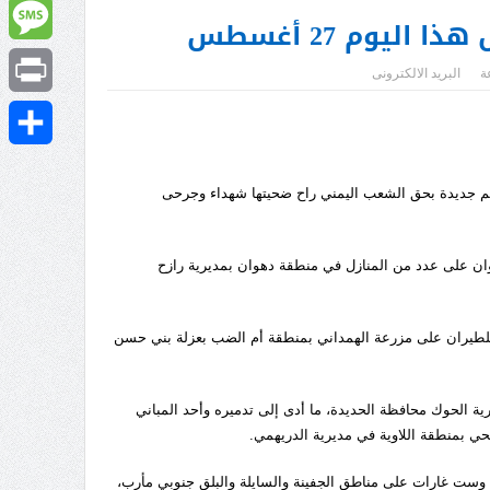
Email
يوم 27 أغسطس
Message
ة
البريد الالكترونى
Print
Share
راتي جرائم جديدة بحق الشعب اليمني راح ضحيتها شهداء وجرحى
ان العدوان على عدد من المنازل في منطقة دهوان بمديرية رازح
لطيران على مزرعة الهمداني بمنطقة أم الضب بعزلة بني حسن
ة الحوك محافظة الحديدة، ما أدى إلى تدميره وأحد المباني
ي بمنطقة اللاوية في مديرية الدريهمي.
، وست غارات على مناطق الجفينة والسايلة والبلق جنوبي مأرب،