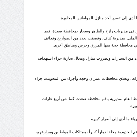
أدى إلى تضرر أحد منازل المواطنين المجاورة.
ق في مديريات رازح والظاهر وسحار بمحافظة صعدة، فيما
المليل بمديرية كتاف، وقصفت بعدد من الصواريخ وقذائف
في محافظة حجة منها المزرق وحرض ومناطق أخرى.
201، استشهد عشرة مواطنين وأصيب 13 آخرين، ودمر عدد من السيارات وتضررت منازل ومحال تجارية جراء استهداف
ن ودمرت المحطة التحويلية الرئيسية البالغة قدرتها من 85 إلى 100 ميجاوات، وتغذي محافظات عمران وحجة وأجزاء من المحويت، جراء
 العام بمديرية باقم محافظة صعدة، كما شن أربع غارات
يرة.
ء ما أدى إلى أضرار كبيرة.
لحدودية مخلفا دماراً كبيراً بممتلكات المواطنين ومزارعهم،