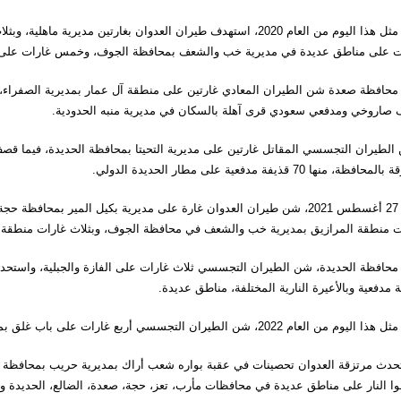
وفي مثل هذا اليوم من العام 2020، استهدف طيران العدوان بغارتين 
ت على مناطق عديدة في مديرية خب والشعف بمحافظة الجوف، وخمس غارات على مدي
محافظة صعدة شن الطيران المعادي غارتين على منطقة آل عمار بمديرية الصفراء،
صاروخي ومدفعي سعودي قرى آهلة بالسكان في مديرية منبه الحدودية.
لطيران التجسسي المقاتل غارتين على مديرية التحيتا بمحافظة الحديدة، فيما قصف ا
افظة، منها 70 قذيفة مدفعية على مطار الحديدة الدولي.
وفي 27 أغسطس 2021، شن طيران العدوان غارة على مديرية بكيل المير بم
ت منطقة المرازيق بمديرية خب والشعف في محافظة الجوف، وبثلاث غارات منطقة 
 مدفعية وبالأعيرة النارية المختلفة، مناطق عديدة.
ن العام 2022، شن الطيران التجسسي أربع غارات على باب غلق بمحافظة الضالع وشمال غرب حيس بمحافظة الحديدة.
حدث مرتزقة العدوان تحصينات في عقبة بواره شعب أراك بمديرية حريب بمحافظة مأ
وا النار على مناطق عديدة في محافظات مأرب، تعز، حجة، صعدة، الضالع، الحديدة وج