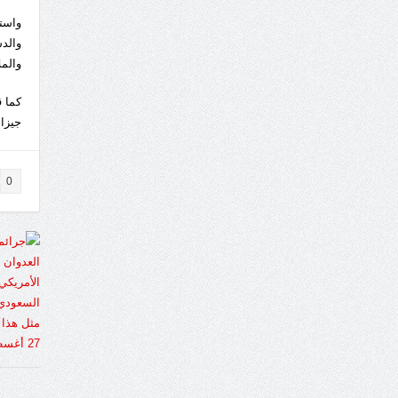
واست
والد
والم
كما 
جيزا
0