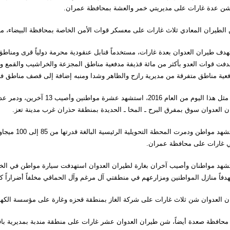
شن عدة غارات على مديريتي خمر والعشة بمحافظة عمران.
الطيران المعادي ثلاث غارات على معسكر قوات الأمن الخاصة بمحافظة البيضاء، ما 
هدف طيران العدوان بعدة غارات، مستخدماً قنابل عنقودية محرمة دولياً قرى ومناط
دفت قوات العدو بأكثر من مائة قذيفة مدفعية مناطق المجزعة والخراشيب والقمع و
فعية مناطق متفرقة من مديرية رازح والظاهر وشدا ومنبه إضافة إلى قصف مناطق 
وفي مثل هذا اليوم من العام 6
ن العدوان سوق بمفرق البرح ـ المخا ـ الحديدة بمنطقة حذران غرب مدينة تعز.
واستشهد مواط
ي غارات على محافظة عمران.
شهد مواطنان وأصيب آخران بغارة لطيران العدوان استهدفت سيارة مواطن في الخط
فاً منازل المواطنين ومزارعهم في منطقتي آل مرغم وآل الحماقي مخلفاً أضراراً كب
ن العدوان شن ثلاث غارات على شركة الغاز بمنطقة قحزه وغارة على مؤسسة الكهربا
محافظة صعدة أيضاً، شن طيران العدوان عشر غارات على منطقة مندبة بمديرية باقم ا