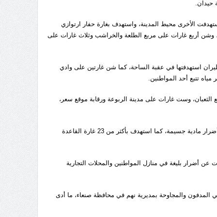
 حيدان.
هدفت الأخرى محيط المدينة، واستهدف بغارة حفار ارتوازي
 وشن أربع غارات على مربع الطلعة والخراشب وثلاث غارات على
ران استهدفتها في عقبة الساحة، كما شن غارتين على وادي
مياه تتبع أحد المواطنين.
لثعبان، وست غارات على مدينة الربوعة ورقابة موقع سعر،
وشن الطيران المعادي سلسلة غارات على منشأة رأس عيسى بمحافظة الحديدة مخلفا أضرار مادية جسيمة، كما استهدف بأكثر من 23 غارة القاعدة
عن أضرار بليغة في منازل المواطنين والمحلات التجارية
المدفون والمجاوحة بمديرية نهم في محافظة صنعاء، ما أدى