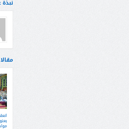
نبذة 
مقالا
انعق
بعنو
مواج