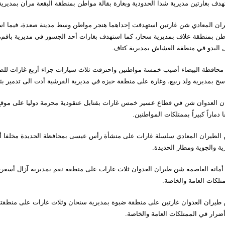
هدف بغارتين مديرية شدا الحدودية وبغارة بقالة مواطن بمنطقة البقعة مران بمديرية
ران المعادي شن غارتين استهدفت إحداهما هنجر مواطن وسط مدينة صعدة، فيما است
طن بمنطقة علاف بمديرية سحار، كما استهدف بغارات أحد الجسور في مديرية باقم،
ل البدو في منطقة العشاش بمديرية كتاف.
محافظة البيضاء أصيب خمسة مواطنين واحترقت ثلاث سيارات جراء أربع غارات للطي
سح بمديرية ولد ربيع، وغارة على منطقة خبزه في مديرية القرشية أدت الى تدمير بئر 
ن العدوان شن في قطاع عسير خمس غارات بقنابل عنقودية محرمة دوليا على موقع ا
 دماراً كبيراً بممتلكات المواطنين.
ية والجوية ومطار الحديدة.
أمانة العاصمة شن طيران العدوان ثلاث غارات على منطقة نقم بمديرية آزال أسفرت 
تلكات العامة والخاصة.
طيران العدوان غارتين على منطقة ضبوة بمديرية سنحان وثلاث غارات على منطقتي 
ضرار في الممتلكات العامة والخاصة.