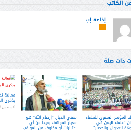
عن الكاتب
إذاعة إب
ت ذات صلة
فعالية ث
بذكرى ال
أغسطس 05, 2026
اد المؤتمر السنوي للعلماء
مفتي الديار: “إرضاء الله” هو
ان “علماء اليمن في
معيار المواقف بعيداً عن أي
هة العدوان والحصار”
اعتبارات أو مخاوف من العواقب