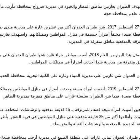
هدف الطيران بغارتين مناطق المطار والخبوة في مديرية صرواح بمحافظة مأرب، ما 
 عاهم بمحافظة حجة.
وفي 27 أغسطس 2017، شن طيران العدوان أكثر من عشرين غارة على مديرية
فظة صنعاء مخلفاً أضراراً جسيمة في منازل المواطنين وممتلكاتهم، واستهدف بغار
زقة بالمدفعية مناطق متفرقة في المديرية.
وفي مثل هذا اليوم من العام 2018، أصيب مواطن جراء غارة شنها ط
ق متفرقة من مديرية شدا أحدثت أضراراً في ممتلكات المواطنين.
 العدوان شن غارتين على مديرية الميناء وغارة على الكلية البحرية بمحافظة الحدي
وفي 27 أغسطس 2019، أصيبت امرأة مسنة وحدثت أضرار في منازل المواطن
فظة صعدة، فيما شن الطيران سلسلة غارات على مناطق متفرقة بمديرية الظاهر.
في حين أصيبت امرأة نتيجة قصف للمرتزقة بـ 15 قذيفة مد
ة الحديدة بالمدفعية والرشاشات الثقيلة والمتوسطة.
طيران العدوان ثماني غارات على منطقة الصمع في مديرية أرحب بمحافظة صنعاء،