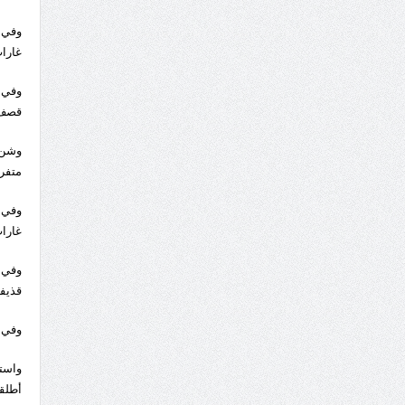
غارا
وفي 
قصف 
وشن ا
متفرقة بالمح
غارا
قذيفة
وفي مثل هذا اليوم م
واست
أطلق