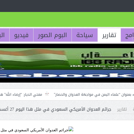
امج
تقارير
سياحة
البوم الصور
فيديو
ال
ء اليمن في مواجهة العدوان والحصار”
مفتي الديار: “إرضاء الله” هو معيار المواق
م حقوق الجوار
تقارير
جرائم العدوان الأمريكي السعودي في مثل هذا اليوم 27 أغسطس