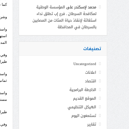
كما 
محمد لإسكندر
على
المؤسسة الوطنية
لمكافحة السرطان ـ فرع إب تطلق نداء
وشن 
استغاثة لإنقاذ حياة المئات من المصابين
بالسرطان في المحافظة
واست
استه
المد
تصنيفات
طيرا
Uncategorized
اعلانات
اقتصاد
ثمان
الخارطة البرامجية
واست
الموقع القديم
مستهد
الهيكل التنظيمي
طيرا
تستمعون اليوم
تقارير
وفي 