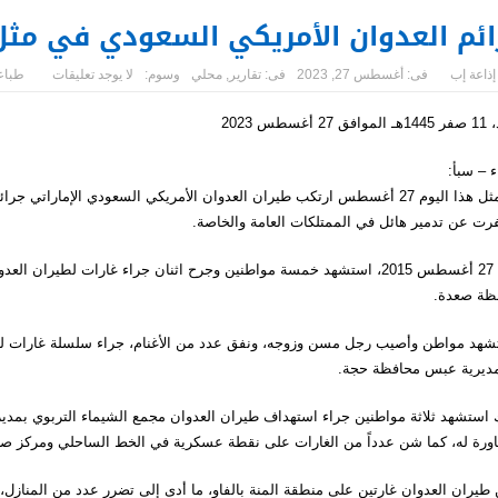
ئم العدوان الأمريكي السعودي في مثل هذا ال
إذاعة إب
فى:
أغسطس 27, 2023
فى:
تقارير
,
محلي
وسوم:
لا يوجد تعليقات
طباع
2 أغسطس 2023
 – سبأ:
في مثل هذا اليوم 27 أغسطس ارتكب طيران العدوان الأمريكي السعودي الإما
رت عن تدمير هائل في الممتلكات العامة والخاصة.
ففي 27 أغسطس 2015، استشهد خمسة مواطنين وجرح اثنان جراء غارات لطير
ظة صعدة.
شهد مواطن وأصيب رجل مسن وزوجه، ونفق عدد من الأغنام، جراء سلسلة غارات ل
ديرية عبس محافظة حجة.
 استشهد ثلاثة مواطنين جراء استهداف طيران العدوان مجمع الشيماء التربوي بمديري
اورة له، كما شن عدداً من الغارات على نقطة عسكرية في الخط الساحلي ومركز صح
طيران العدوان غارتين على منطقة المنة بالفاو، ما أدى إلى تضرر عدد من المنازل