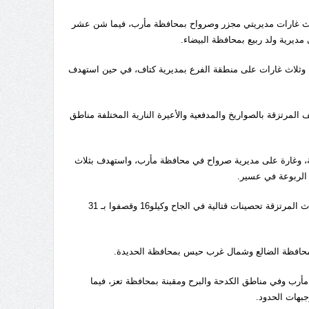
مديرية ماهلية، وبثلاث غارات مديريتي مجزر وصرواح بمحافظة مأرب، فيما شن عشر
رية ولد ربيع بمحافظة البيضاء.
 وثلاث غارات على منطقة الفرع بمديرية كتاف، في حين استهدف
لمرتزقة بالصواريخ والمدفعية والأعيرة النارية المختلفة مناطق
حافظة حجة، وغارة على مديرية صرواح في محافظة مأرب، واستهدف بثلاث
الربوعة في عسير.
وفي محافظة الحديدة، شن الطيران التجسسي ثلاث غارات على الفازة والجبلية، واستحدث المرتزقة تحصينات قتالية في الجاح وكيلو16 وقصفوا بـ 31
رب وفي مناطق الكدحة والبرح ومقبنة بمحافظة تعز، فيما
بهات الحدود.