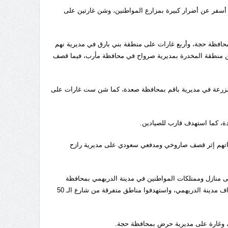
أسفر عن أضرار كبيرة بمزارع المواطنين، وشن غارتين على
 ميدي بمحافظة حجة، وأربع غارات على منطقة بني بارق في مديرية نهم
تين منطقة المخدرة بمديرية صرواح في محافظة مأرب، فيما قصف
يران العدوان على مزرعة في مديرية باقم بمحافظة صعدة، كما شن ست غارات على
دة، كما استهدف قارب للصيادين.
ين وممتلكاتهم إثر قصف صاروخي ومدفعي سعودي على مديرية رازح
فعية والرشاشات المختلفة على منازل وممتلكات المواطنين في مدينة الدريهمي بمحافظة
الحديدة، وأطلقوا أكثر من 35 قذيفة مدفعية على منازل المواطنين في قرية الشجن بأطراف مدينة الدريهمي، واستهدفوا مناطق متفرقة من شارع الـ 50
 وغارة على مديرية حرض بمحافظة حجة.