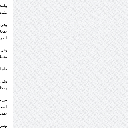
واست
مثلث
بمحا
المرت
مناط
طيران
بمحا
بمدين
وشن 