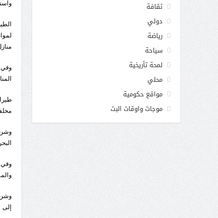
واست
ثقافة
دولي
الطي
رياضة
لموا
مناز
سياحة
لمحة تأريخية
وفي 
محلي
المنا
مواقع حكومية
طيرا
موجات واوقات البث
مخلفا
البحر
وفي 
والمم
وشن 
إلى أ